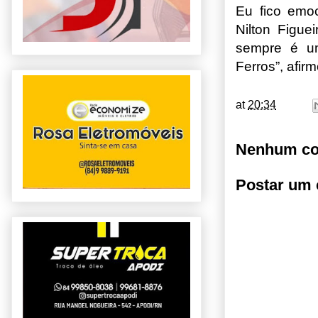
Eu fico emo
Nilton Figue
sempre é um
Ferros”, afir
at
20:34
Nenhum co
Postar um 