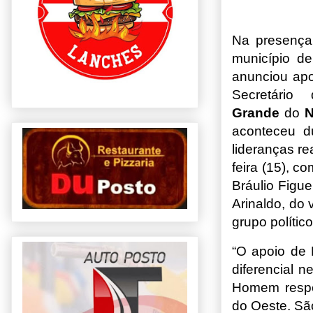
Na presença
município de
anunciou ap
Secretári
Grande
do
N
aconteceu du
lideranças re
feira (15), c
Bráulio Figu
Arinaldo, do 
grupo político
“O apoio de 
diferencial 
Homem respe
do Oeste. Sã