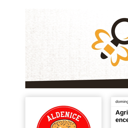
doming
Agri
ence