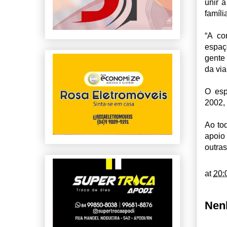
unir 
famíli
“A co
espaç
gente 
da via
O esp
2002,
Ao to
apoio
outra
at
20:
Nen