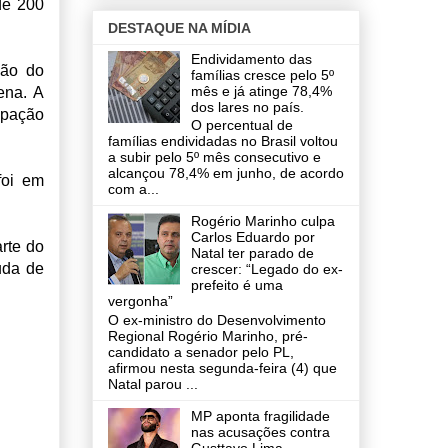
de 200
DESTAQUE NA MÍDIA
Endividamento das
ção do
famílias cresce pelo 5º
mês e já atinge 78,4%
ena. A
dos lares no país.
cipação
O percentual de
famílias endividadas no Brasil voltou
a subir pelo 5º mês consecutivo e
alcançou 78,4% em junho, de acordo
foi em
com a...
Rogério Marinho culpa
Carlos Eduardo por
rte do
Natal ter parado de
uda de
crescer: “Legado do ex-
prefeito é uma
vergonha”
O ex-ministro do Desenvolvimento
Regional Rogério Marinho, pré-
candidato a senador pelo PL,
afirmou nesta segunda-feira (4) que
Natal parou ...
MP aponta fragilidade
nas acusações contra