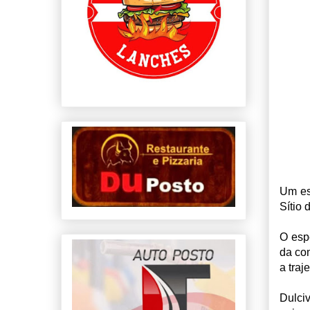
Um es
Sítio 
O esp
da co
a traj
Dulciv