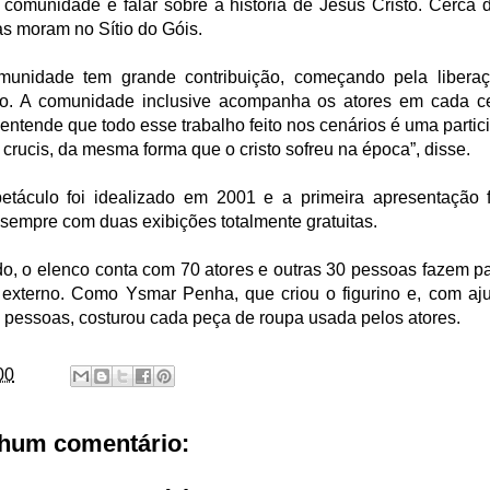
a comunidade e falar sobre a história de Jesus Cristo. Cerca 
as moram no Sítio do Góis.
munidade tem grande contribuição, começando pela libera
o. A comunidade inclusive acompanha os atores em cada c
entende que todo esse trabalho feito nos cenários é uma parti
 crucis, da mesma forma que o cristo sofreu na época”, disse.
etáculo foi idealizado em 2001 e a primeira apresentação 
 sempre com duas exibições totalmente gratuitas.
do, o elenco conta com 70 atores e outras 30 pessoas fazem pa
 externo. Como Ysmar Penha, que criou o figurino e, com aj
s pessoas, costurou cada peça de roupa usada pelos atores.
00
hum comentário: