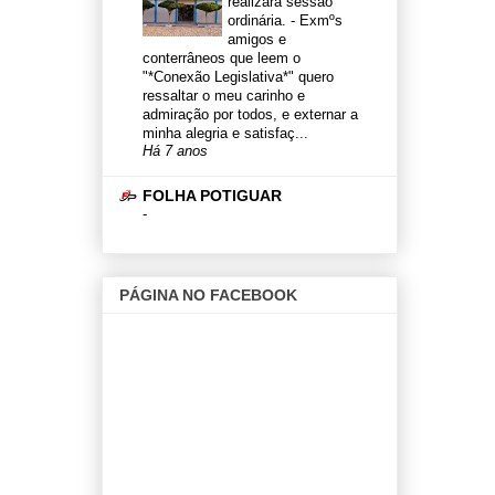
realizará sessão
ordinária.
-
Exmºs
amigos e
conterrâneos que leem o
"*Conexão Legislativa*" quero
ressaltar o meu carinho e
admiração por todos, e externar a
minha alegria e satisfaç...
Há 7 anos
FOLHA POTIGUAR
-
PÁGINA NO FACEBOOK