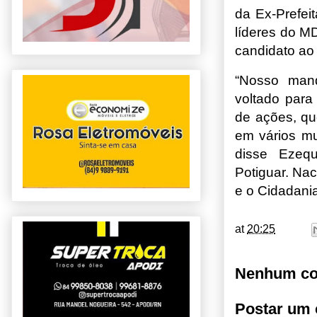
da Ex-Prefei
líderes do 
candidato a
“Nosso mand
voltado para
de ações, qu
em vários m
disse Ezeq
Potiguar. Na
e o Cidadania
at
20:25
Nenhum co
Postar um 