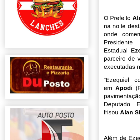
O Prefeito
Al
na noite dest
onde comem
President
Estadual
Ez
parceiro de 
executadas n
“Ezequiel 
em
Apodi
(R
pavimentação
Deputado E
frisou
Alan Si
Além de Ezeq