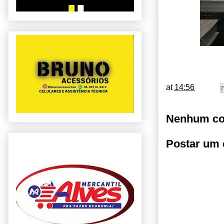
at
14:56
Nenhum co
Postar um 