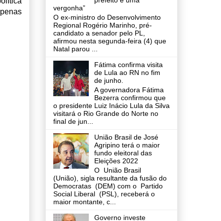
prefeito é uma
lítica
vergonha”
 apenas
O ex-ministro do Desenvolvimento
Regional Rogério Marinho, pré-
candidato a senador pelo PL,
afirmou nesta segunda-feira (4) que
Natal parou ...
Fátima confirma visita
de Lula ao RN no fim
de junho.
A governadora Fátima
Bezerra confirmou que
o presidente Luiz Inácio Lula da Silva
visitará o Rio Grande do Norte no
final de jun...
União Brasil de José
Agripino terá o maior
fundo eleitoral das
Eleições 2022
O União Brasil
(União), sigla resultante da fusão do
Democratas (DEM) com o Partido
Social Liberal (PSL), receberá o
maior montante, c...
Governo investe