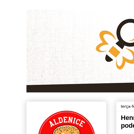
terça-
Henr
pod