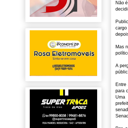
Não é
decidi
Publi
cargo
depois
Mas n
polític
A per
públic
Entre 
para 
Uma p
prefe
senad
Senad