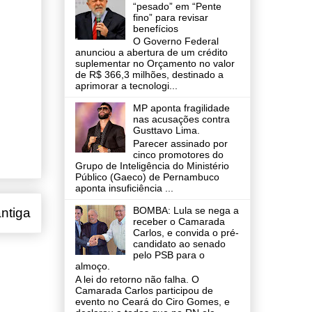
“pesado” em “Pente
fino” para revisar
benefícios
O Governo Federal
anunciou a abertura de um crédito
suplementar no Orçamento no valor
de R$ 366,3 milhões, destinado a
aprimorar a tecnologi...
MP aponta fragilidade
nas acusações contra
Gusttavo Lima.
Parecer assinado por
cinco promotores do
Grupo de Inteligência do Ministério
Público (Gaeco) de Pernambuco
aponta insuficiência ...
BOMBA: Lula se nega a
ntiga
receber o Camarada
Carlos, e convida o pré-
candidato ao senado
pelo PSB para o
almoço.
A lei do retorno não falha. O
Camarada Carlos participou de
evento no Ceará do Ciro Gomes, e