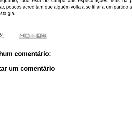
nquanto, tudo está no campo das especulações. Mas na po
ar, poucos acreditam que alguém volta a se filiar a um partido
stalgia.
24
hum comentário:
tar um comentário