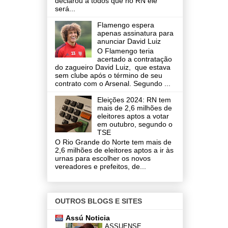
declarou a todos que no RN ele
será...
Flamengo espera
apenas assinatura para
anunciar David Luiz
O Flamengo teria
acertado a contratação
do zagueiro David Luiz, que estava
sem clube após o término de seu
contrato com o Arsenal. Segundo ...
Eleições 2024: RN tem
mais de 2,6 milhões de
eleitores aptos a votar
em outubro, segundo o
TSE
O Rio Grande do Norte tem mais de
2,6 milhões de eleitores aptos a ir às
urnas para escolher os novos
vereadores e prefeitos, de...
OUTROS BLOGS E SITES
Assú Noticia
ASSUENSE