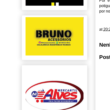
Por e
potigu
por no
at
20:
Nen
Pos