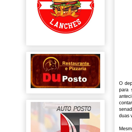
O dep
para 
antec
conta
senad
duas 
Mesmo