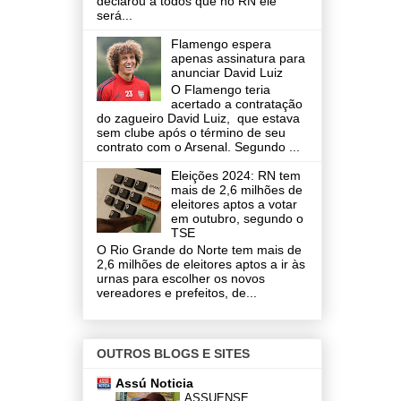
declarou a todos que no RN ele
será...
Flamengo espera
apenas assinatura para
anunciar David Luiz
O Flamengo teria
acertado a contratação
do zagueiro David Luiz, que estava
sem clube após o término de seu
contrato com o Arsenal. Segundo ...
Eleições 2024: RN tem
mais de 2,6 milhões de
eleitores aptos a votar
em outubro, segundo o
TSE
O Rio Grande do Norte tem mais de
2,6 milhões de eleitores aptos a ir às
urnas para escolher os novos
vereadores e prefeitos, de...
OUTROS BLOGS E SITES
Assú Noticia
ASSUENSE