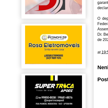
garan
decla
O dep
Feder
Assem
Dr. B
de 20
at
19:
Nen
Pos