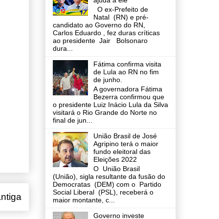
ajuda a ele
O ex-Prefeito de
Natal (RN) e pré-
candidato ao Governo do RN,
Carlos Eduardo , fez duras críticas
ao presidente Jair Bolsonaro
dura...
Fátima confirma visita
de Lula ao RN no fim
de junho.
A governadora Fátima
Bezerra confirmou que
o presidente Luiz Inácio Lula da Silva
visitará o Rio Grande do Norte no
final de jun...
União Brasil de José
Agripino terá o maior
fundo eleitoral das
Eleições 2022
O União Brasil
(União), sigla resultante da fusão do
Democratas (DEM) com o Partido
Social Liberal (PSL), receberá o
ntiga
maior montante, c...
Governo investe