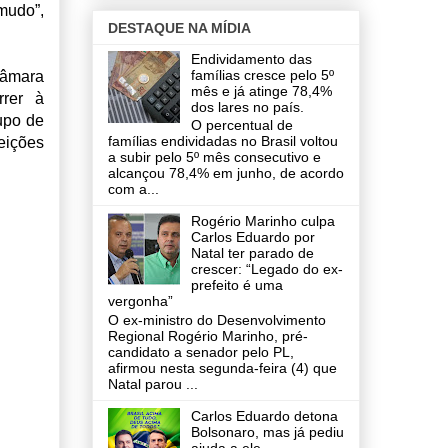
mudo”,
DESTAQUE NA MÍDIA
Endividamento das
famílias cresce pelo 5º
Câmara
mês e já atinge 78,4%
rrer à
dos lares no país.
upo de
O percentual de
famílias endividadas no Brasil voltou
eições
a subir pelo 5º mês consecutivo e
alcançou 78,4% em junho, de acordo
com a...
Rogério Marinho culpa
Carlos Eduardo por
Natal ter parado de
crescer: “Legado do ex-
prefeito é uma
vergonha”
O ex-ministro do Desenvolvimento
Regional Rogério Marinho, pré-
candidato a senador pelo PL,
afirmou nesta segunda-feira (4) que
Natal parou ...
Carlos Eduardo detona
Bolsonaro, mas já pediu