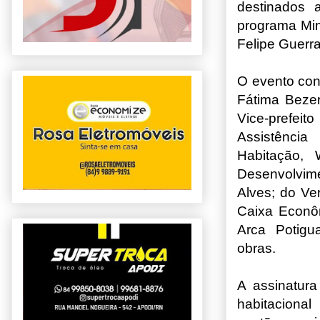
destinados 
programa Min
Felipe Guerra 
O evento con
Fátima Bezer
Vice-prefeit
Assistência
Habitação, 
Desenvolvim
Alves; do Ve
Caixa Econô
Arca Potigu
obras.
A assinatura
habitaciona