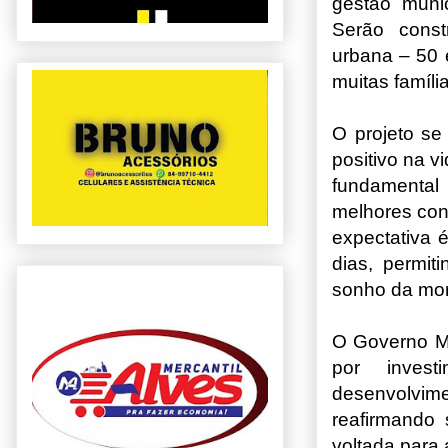
gestão muni
Serão const
urbana – 50 
muitas famíl
O projeto se
positivo na v
fundamental
melhores con
expectativa 
dias, permit
sonho da mora
O Governo Mu
por inves
desenvolvime
reafirmando
voltada para