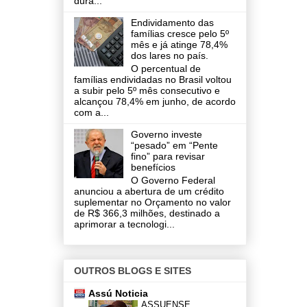
dura...
Endividamento das
famílias cresce pelo 5º
mês e já atinge 78,4%
dos lares no país.
O percentual de
famílias endividadas no Brasil voltou
a subir pelo 5º mês consecutivo e
alcançou 78,4% em junho, de acordo
com a...
Governo investe
“pesado” em “Pente
fino” para revisar
benefícios
O Governo Federal
anunciou a abertura de um crédito
suplementar no Orçamento no valor
de R$ 366,3 milhões, destinado a
aprimorar a tecnologi...
OUTROS BLOGS E SITES
Assú Noticia
ASSUENSE