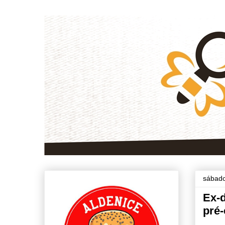
sábado
Ex-
pré