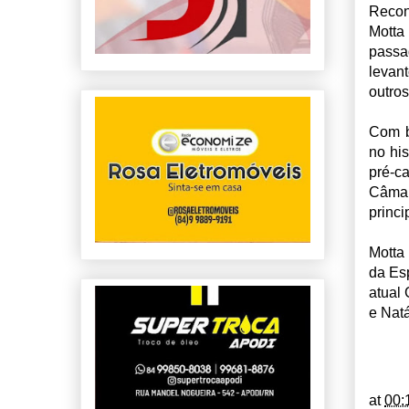
Recon
Motta
passa
levan
outros
Com b
no his
pré-c
Câma
princi
Motta
da Es
atual
e Natá
at
00: