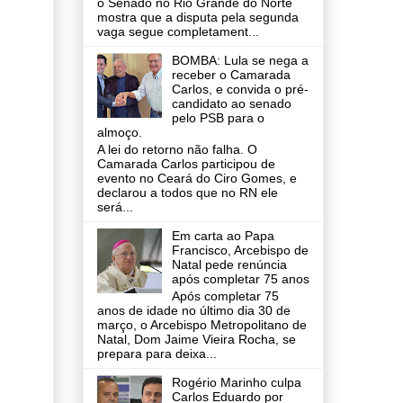
o Senado no Rio Grande do Norte
mostra que a disputa pela segunda
vaga segue completament...
BOMBA: Lula se nega a
receber o Camarada
Carlos, e convida o pré-
candidato ao senado
pelo PSB para o
almoço.
A lei do retorno não falha. O
Camarada Carlos participou de
evento no Ceará do Ciro Gomes, e
declarou a todos que no RN ele
será...
Em carta ao Papa
Francisco, Arcebispo de
Natal pede renúncia
após completar 75 anos
Após completar 75
anos de idade no último dia 30 de
março, o Arcebispo Metropolitano de
Natal, Dom Jaime Vieira Rocha, se
prepara para deixa...
Rogério Marinho culpa
Carlos Eduardo por