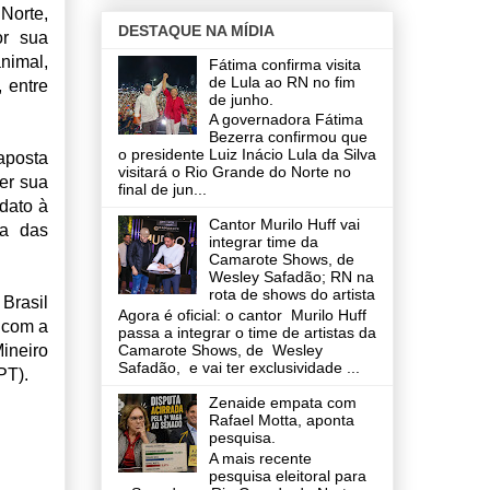
Norte,
DESTAQUE NA MÍDIA
or sua
nimal,
Fátima confirma visita
de Lula ao RN no fim
 entre
de junho.
A governadora Fátima
Bezerra confirmou que
o presidente Luiz Inácio Lula da Silva
aposta
visitará o Rio Grande do Norte no
cer sua
final de jun...
dato à
Cantor Murilo Huff vai
a das
integrar time da
Camarote Shows, de
Wesley Safadão; RN na
rota de shows do artista
Brasil
Agora é oficial: o cantor Murilo Huff
 com a
passa a integrar o time de artistas da
ineiro
Camarote Shows, de Wesley
Safadão, e vai ter exclusividade ...
 PT).
Zenaide empata com
Rafael Motta, aponta
pesquisa.
A mais recente
pesquisa eleitoral para