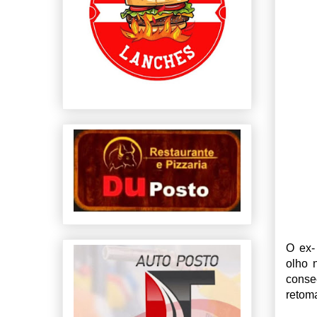
O ex-
olho 
conse
retoma