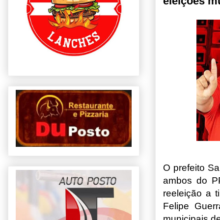
eleições mu
O prefeito S
ambos do PP,
reeleição a t
Felipe Guerr
municipais d