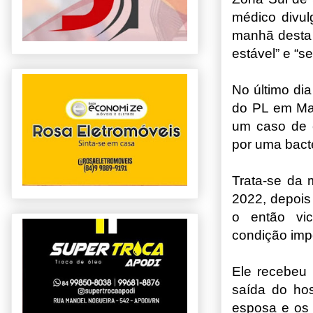
médico divul
manhã desta 
estável” e “s
No último di
do PL em Man
um caso de e
por uma bacté
Trata-se da
2022, depois
o então vic
condição impe
Ele recebeu
saída do hos
esposa e os 