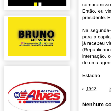
compromisso
Então, eu vi
presidente. E
Na segunda-f
para a capita
já recebeu vi
(Republicano
internação, o
de uma agend
Estadão
at
19:13
Nenhum co