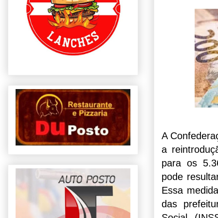
A Confederaç
a reintroduç
para os 5.3
pode resulta
Essa medida
das prefeit
Social (INS