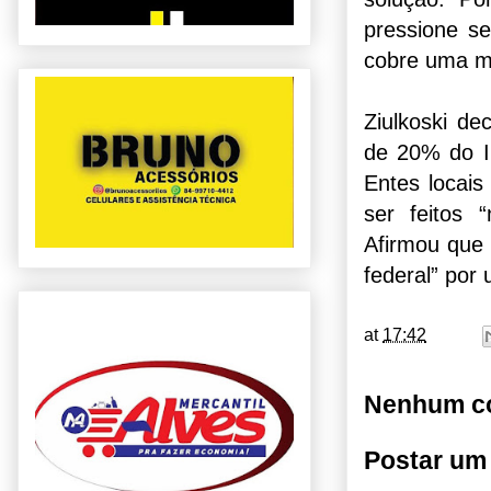
pressione s
cobre uma mu
Ziulkoski de
de 20% do IN
Entes locais
ser feitos 
Afirmou que
federal” por
at
17:42
Nenhum co
Postar um