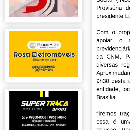
Provisória 
presidente Lu
Com o propó
apoiar o t
previdenciár
da CNM, Pau
diversas re
Aproximada
9h30 desta 
entidade, lo
Brasília.
“Iremos tra
essa é um
solução. Po