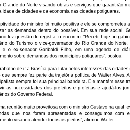
o Grande do Norte visando obras e serviços que garantirão me
alidade de cidades e da economia nas cidades potiguares.
ptividade do ministro foi muito positiva e ele se comprometeu a
lizar as demandas dentro do possível. Em sua rede social, G
ano fez questão de registrar o encontro. “Recebi hoje no gabi
tério do Turismo o vice-governador do Rio Grande do Norte, 
, e o ex-senador Garibaldi Filho, em uma agenda de diá
amento sobre demandas dos municípios potiguares”, postou.
rabalho de ir a Brasília para lutar pelos interesses das cidade
 que sempre fez parte da trajetória política de Walter Alves. 
ipalista sempre foi sua principal bandeira. Ele mantém esse tr
vir as necessidades dos prefeitos e prefeitas e ajudá-los jun
érios do Governo Federal.
uma reunião muito proveitosa com o ministro Gustavo na qual l
ndas que nos foram apresentadas e conseguimos com e
mento visando atender todos os pleitos”, afirmou Walter.