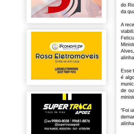
do Ri
da qu
A rece
viabi
Felici
Minis
Alves
alinh
Esse t
é algo
munic
de ou
minist
“Foi 
dema
alinha