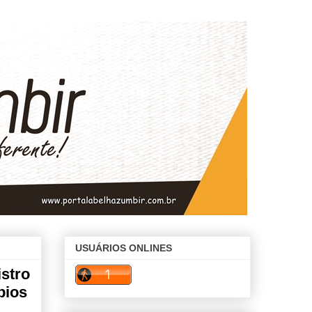
USUÁRIOS ONLINES
istro
pios