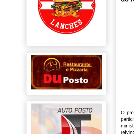
O pre
parti
minis
reivi