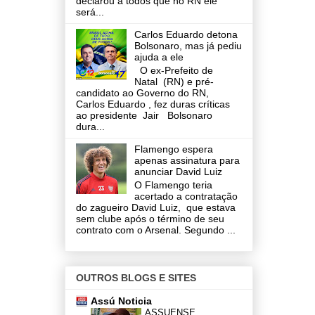
declarou a todos que no RN ele
será...
Carlos Eduardo detona
Bolsonaro, mas já pediu
ajuda a ele
O ex-Prefeito de
Natal (RN) e pré-
candidato ao Governo do RN,
Carlos Eduardo , fez duras críticas
ao presidente Jair Bolsonaro
dura...
Flamengo espera
apenas assinatura para
anunciar David Luiz
O Flamengo teria
acertado a contratação
do zagueiro David Luiz, que estava
sem clube após o término de seu
contrato com o Arsenal. Segundo ...
OUTROS BLOGS E SITES
Assú Noticia
ASSUENSE