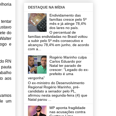
lhoria
DESTAQUE NA MÍDIA
Endividamento das
famílias cresce pelo 5º
 tentar
mês e já atinge 78,4%
ustavo
dos lares no país.
O percentual de
nete do
famílias endividadas no Brasil voltou
Walter
a subir pelo 5º mês consecutivo e
logo e
alcançou 78,4% em junho, de acordo
com a...
Rogério Marinho culpa
s do RN
Carlos Eduardo por
Natal ter parado de
A pauta
crescer: “Legado do ex-
abalho
prefeito é uma
vergonha”
to aos
O ex-ministro do Desenvolvimento
Regional Rogério Marinho, pré-
candidato a senador pelo PL,
evamos
afirmou nesta segunda-feira (4) que
Natal parou ...
le um
MP aponta fragilidade
nas acusações contra