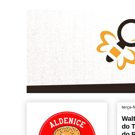
terça-
Walt
do 
do 