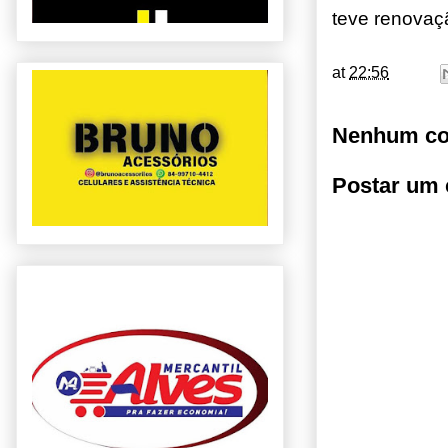
teve renovaç
at
22:56
Nenhum co
Postar um 