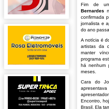
Fim de um
Bernardes
nã
confirmada p
jornalista e
do ano passa
A notícia é 
artistas da 
manter vín
programa est
há nenhum pr
meses.
Cara do Jo
apresentav
apresentador
Encontro, ho
Brasil. Ela 