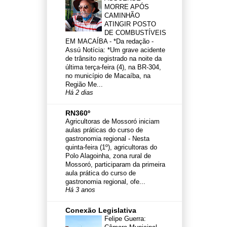
MORRE APÓS
CAMINHÃO
ATINGIR POSTO
DE COMBUSTÍVEIS
EM MACAÍBA
-
*Da redação -
Assú Notícia: *Um grave acidente
de trânsito registrado na noite da
última terça-feira (4), na BR-304,
no município de Macaíba, na
Região Me...
Há 2 dias
RN360º
Agricultoras de Mossoró iniciam
aulas práticas do curso de
gastronomia regional
-
Nesta
quinta-feira (1º), agricultoras do
Polo Alagoinha, zona rural de
Mossoró, participaram da primeira
aula prática do curso de
gastronomia regional, ofe...
Há 3 anos
Conexão Legislativa
Felipe Guerra: