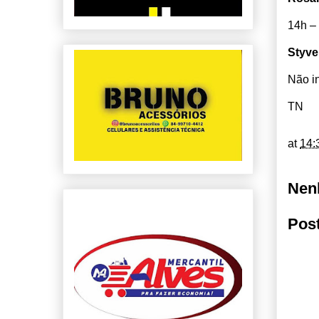
14h –
Styve
Não i
TN
at
14:
Nen
Pos