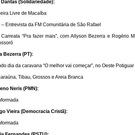
 Dantas (Solidariedade):
eira Livre de Macaíba
 – Entrevista da FM Comunitária de São Rafael
 Carreata “Pra fazer mais”, com Allyson Bezerra e Rogério M
ssoró
a Bezerra (PT):
do dia da caravana “O melhor vai começar”, no Oeste Potiguar
Baraúna, Tibau, Grossos e Areia Branca
eno Neris (PMN):
nformada
go Vieira (Democracia Cristã):
nformada
ia Fernandes (PSTU):