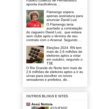
Público (Gaeco) de Pernambuco
aponta insuficiência ...
Flamengo espera
apenas assinatura para
anunciar David Luiz
O Flamengo teria
acertado a contratação
do zagueiro David Luiz, que estava
sem clube após o término de seu
contrato com o Arsenal. Segundo ...
Eleições 2024: RN tem
mais de 2,6 milhões de
eleitores aptos a votar
em outubro, segundo o
TSE
O Rio Grande do Norte tem mais de
2,6 milhões de eleitores aptos a ir às
urnas para escolher os novos
vereadores e prefeitos, de...
OUTROS BLOGS E SITES
Assú Noticia
ASSUENSE