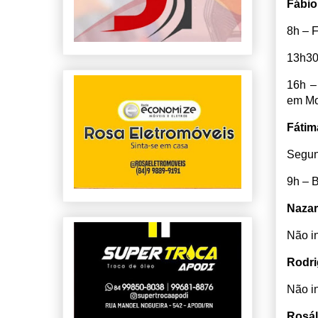
Fábio
8h – F
13h30
16h –
em Mo
Fátim
Segun
9h – 
Nazar
Não i
Rodri
Não i
Rosál