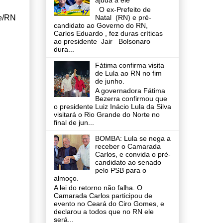
ajuda a ele
O ex-Prefeito de
Natal (RN) e pré-
de/RN
candidato ao Governo do RN,
Carlos Eduardo , fez duras críticas
ao presidente Jair Bolsonaro
dura...
Fátima confirma visita
de Lula ao RN no fim
de junho.
A governadora Fátima
Bezerra confirmou que
o presidente Luiz Inácio Lula da Silva
visitará o Rio Grande do Norte no
final de jun...
BOMBA: Lula se nega a
receber o Camarada
Carlos, e convida o pré-
candidato ao senado
pelo PSB para o
almoço.
A lei do retorno não falha. O
Camarada Carlos participou de
evento no Ceará do Ciro Gomes, e
declarou a todos que no RN ele
será...