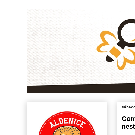
sábado
Con
nest