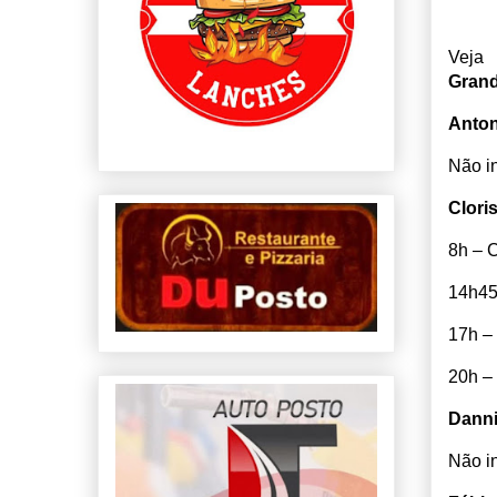
Veja
Gran
Anton
Não i
Clori
8h – 
14h45
17h –
20h –
Danni
Não i