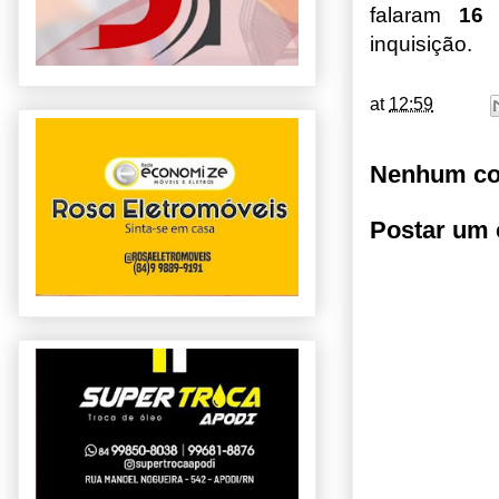
falaram
1
inquisição.
at
12:59
Nenhum co
Postar um 