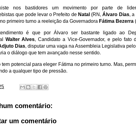
iste nos bastidores um movimento por parte de lide
bistas que pode levar o Prefeito de
Natal
(RN,
Álvaro Dias
, a
 no primeiro turno a reeleição da Governadora
Fátima Bezerra
endimento é que por Álvaro ser bastante ligado ao De
ral
Walter Alves
, Candidato a Vice-Governador, e pelo fato 
Adjuto Dias
, disputar uma vaga na Assembleia Legislativa pel
taria o diálogo que tem avançado nesse sentido.
o tem potencial para eleger Fátima no primeiro turno. Mas, per
indo a qualquer tipo de pressão.
25
hum comentário:
tar um comentário