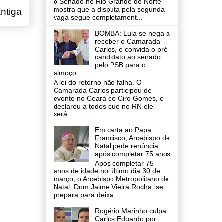
o Senado no Rio Grande do Norte
mostra que a disputa pela segunda
ntiga
vaga segue completament...
BOMBA: Lula se nega a
receber o Camarada
Carlos, e convida o pré-
candidato ao senado
pelo PSB para o
almoço.
A lei do retorno não falha. O
Camarada Carlos participou de
evento no Ceará do Ciro Gomes, e
declarou a todos que no RN ele
será...
Em carta ao Papa
Francisco, Arcebispo de
Natal pede renúncia
após completar 75 anos
Após completar 75
anos de idade no último dia 30 de
março, o Arcebispo Metropolitano de
Natal, Dom Jaime Vieira Rocha, se
prepara para deixa...
Rogério Marinho culpa
Carlos Eduardo por