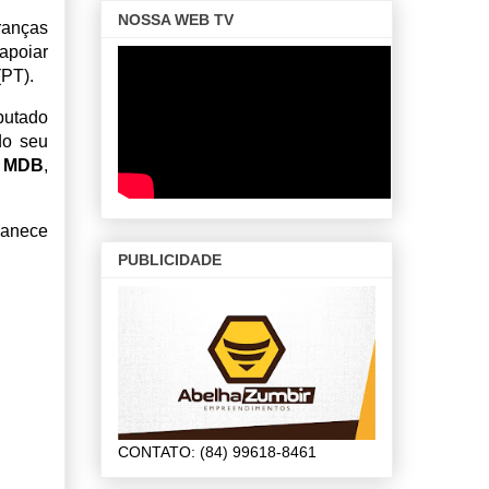
NOSSA WEB TV
ranças
 apoiar
(PT).
putado
do seu
o
MDB
,
manece
PUBLICIDADE
CONTATO: (84) 99618-8461