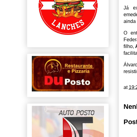
Já ex
emede
ainda
O ent
Fede
filho,
facili
Álvar
resist
at
19:
Nen
Pos