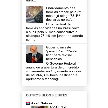
dura...
Endividamento das
famílias cresce pelo 5º
mês e já atinge 78,4%
dos lares no país.
O percentual de
famílias endividadas no Brasil voltou
a subir pelo 5º mês consecutivo e
alcançou 78,4% em junho, de acordo
com a...
Governo investe
“pesado” em “Pente
fino” para revisar
benefícios
O Governo Federal
anunciou a abertura de um crédito
suplementar no Orçamento no valor
de R$ 366,3 milhões, destinado a
aprimorar a tecnologi...
OUTROS BLOGS E SITES
Assú Noticia
ASSUENSE