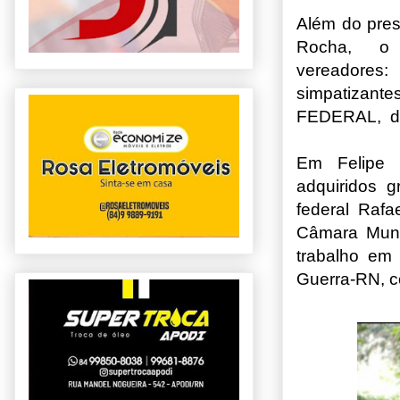
Além do pre
Rocha, o 
vereadores: 
simpatizante
FEDERAL, dep
Em Felipe 
adquiridos 
federal Rafa
Câmara Muni
trabalho em
Guerra-RN, c