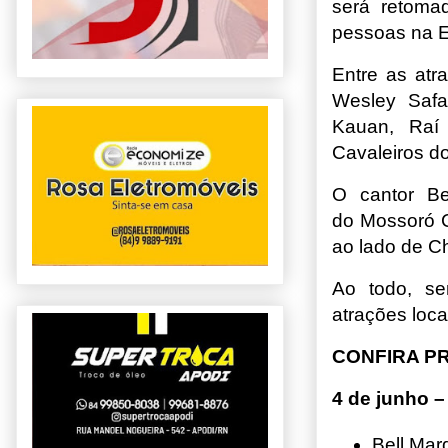
será retoma
pessoas na E
Entre as at
Wesley Safa
Kauan, Raí
Cavaleiros d
O cantor Be
do
Mossoró
C
ao lado de C
Ao todo, s
atrações loca
CONFIRA P
4 de junho 
Bell Mar