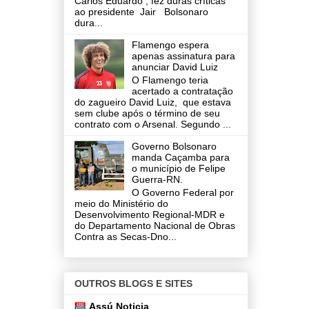
Carlos Eduardo , fez duras críticas
ao presidente Jair Bolsonaro
dura...
Flamengo espera
apenas assinatura para
anunciar David Luiz
O Flamengo teria
acertado a contratação
do zagueiro David Luiz, que estava
sem clube após o término de seu
contrato com o Arsenal. Segundo ...
Governo Bolsonaro
manda Caçamba para
o município de Felipe
Guerra-RN.
O Governo Federal por
meio do Ministério do
Desenvolvimento Regional-MDR e
do Departamento Nacional de Obras
Contra as Secas-Dno...
OUTROS BLOGS E SITES
Assú Noticia