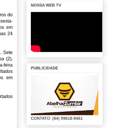
NOSSA WEB TV
ros do
sexta-
sos em
mas 24
. Sete
a (2),
-feira
PUBLICIDADE
ultados
tos em
rtados
CONTATO: (84) 99618-8461