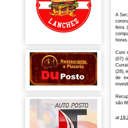
A Sec
coron
feira
compa
horas.
Com r
(07) 
Curra
(28), 
de ex
invest
Recup
são 8
at
19: