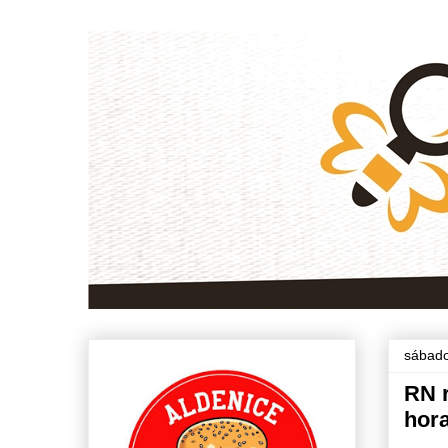
sábado
RN r
hora