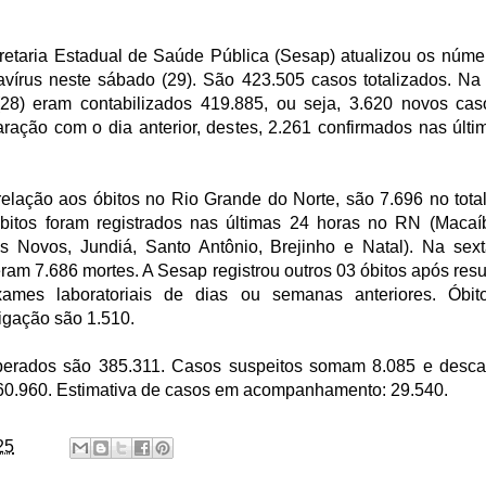
retaria Estadual de Saúde Pública (Sesap) atualizou os núme
avírus neste sábado (29). São 423.505 casos totalizados. Na 
 (28) eram contabilizados 419.885, ou seja, 3.620 novos ca
ração com o dia anterior, destes, 2.261 confirmados nas últi
elação aos óbitos no Rio Grande do Norte, são 7.696 no total
óbitos foram registrados nas últimas 24 horas no RN (Macaíb
is Novos, Jundiá, Santo Antônio, Brejinho e Natal). Na sexta
eram 7.686 mortes. A Sesap registrou outros 03 óbitos após res
ames laboratoriais de dias ou semanas anteriores. Óbi
igação são 1.510.
erados são 385.311. Casos suspeitos somam 8.085 e desca
60.960. Estimativa de casos em acompanhamento: 29.540.
25