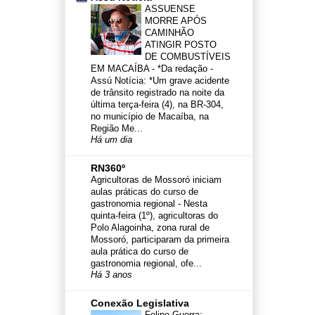
ASSUENSE
MORRE APÓS
CAMINHÃO
ATINGIR POSTO
DE COMBUSTÍVEIS
EM MACAÍBA
-
*Da redação -
Assú Notícia: *Um grave acidente
de trânsito registrado na noite da
última terça-feira (4), na BR-304,
no município de Macaíba, na
Região Me...
Há um dia
RN360º
Agricultoras de Mossoró iniciam
aulas práticas do curso de
gastronomia regional
-
Nesta
quinta-feira (1º), agricultoras do
Polo Alagoinha, zona rural de
Mossoró, participaram da primeira
aula prática do curso de
gastronomia regional, ofe...
Há 3 anos
Conexão Legislativa
Felipe Guerra: