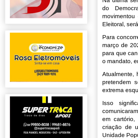
Na última se
do Democra
movimentou o
Eleitoral, se
Para concorr
março de 202
para que can
o mandato, em
Atualmente, 
pretendem s
extrema esqu
Isso signi
comunicaram 
em cartório,
criação de u
Unidade Popu