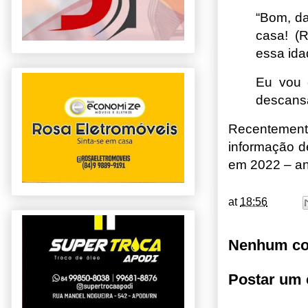
“Bom, da
casa! (
essa ida
Eu vou 
descansa
Recentement
informação d
em 2022 – an
at
18:56
Nenhum co
Postar um 