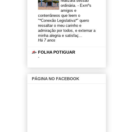
realizará sessão
ordinária.
-
Exmºs
amigos e
conterrâneos que leem o
"*Conexão Legislativa*" quero
ressaltar o meu carinho e
admiração por todos, e externar a
minha alegria e satisfaç...
Há 7 anos
FOLHA POTIGUAR
-
PÁGINA NO FACEBOOK