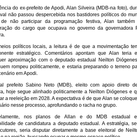
ncia do ex-prefeito de Apodi, Alan Silveira (MDB-na foto), du
val não passou despercebida nos bastidores políticos do muni
de não participar da programação festiva, Alan também
ração do cargo que ocupava no governo da governadora 
ra.
eios políticos locais, a leitura é de que a movimentação tem
nente estratégico. Comentários apontam que Alan teria e
uer aproximação com o deputado estadual Neilton Diógenes
uem rompeu politicamente, e estaria preparando o terreno p
cenário em Apodi.
al prefeito Sabino Neto (MDB), eleito com apoio direto d
ira, hoje segue alinhado politicamente a Neilton Diógenes e q
tar a reeleição em 2028. A expectativa é de que Alan se coloqu
sário nesse processo, aprofundando o racha no grupo.
lelamente, nos planos de Allan e do MDB estadual e
bilidade de candidatura a deputado estadual. A estratégia, s
locutores, seria disputar diretamente a base eleitoral de Neil
 e na região, buscando ocupar o mesmo espaço político.