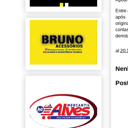
Entre 
após 
origi
conta
derrot
at
20:
Nen
Pos