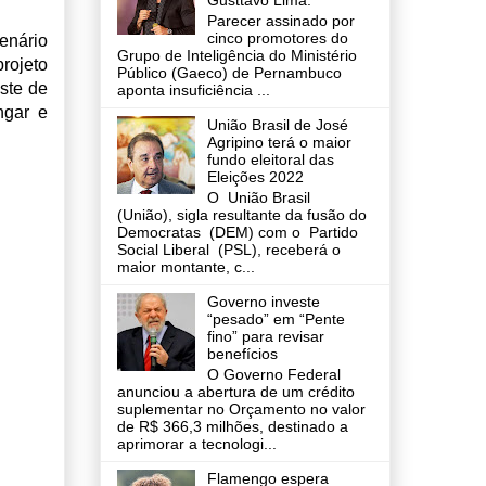
Gusttavo Lima.
Parecer assinado por
cinco promotores do
cenário
Grupo de Inteligência do Ministério
rojeto
Público (Gaeco) de Pernambuco
ste de
aponta insuficiência ...
ngar e
União Brasil de José
Agripino terá o maior
fundo eleitoral das
Eleições 2022
O União Brasil
(União), sigla resultante da fusão do
Democratas (DEM) com o Partido
Social Liberal (PSL), receberá o
maior montante, c...
Governo investe
“pesado” em “Pente
fino” para revisar
benefícios
O Governo Federal
anunciou a abertura de um crédito
suplementar no Orçamento no valor
de R$ 366,3 milhões, destinado a
aprimorar a tecnologi...
Flamengo espera