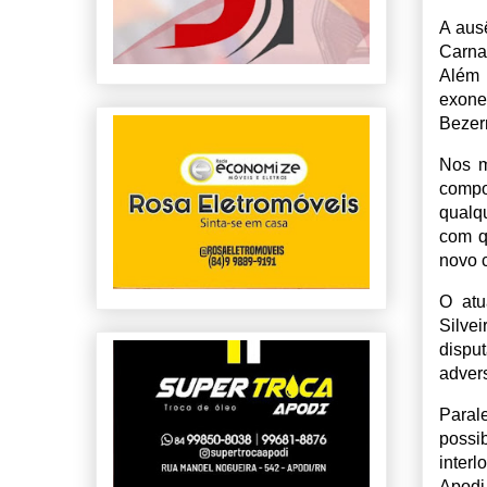
A ausê
Carna
Além 
exone
Bezer
Nos m
compo
qualq
com q
novo 
O atu
Silve
dispu
adver
Para
possi
inter
Apodi