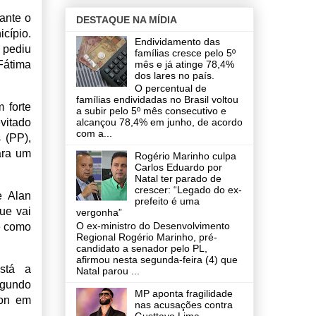
rante o
DESTAQUE NA MÍDIA
cípio.
Endividamento das
 pediu
famílias cresce pelo 5º
mês e já atinge 78,4%
Fátima
dos lares no país.
O percentual de
famílias endividadas no Brasil voltou
 forte
a subir pelo 5º mês consecutivo e
vitado
alcançou 78,4% em junho, de acordo
com a...
 (PP),
ara um
Rogério Marinho culpa
Carlos Eduardo por
Natal ter parado de
crescer: “Legado do ex-
e Alan
prefeito é uma
ue vai
vergonha”
O ex-ministro do Desenvolvimento
e como
Regional Rogério Marinho, pré-
candidato a senador pelo PL,
afirmou nesta segunda-feira (4) que
stá a
Natal parou ...
egundo
MP aponta fragilidade
ton em
nas acusações contra