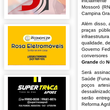
inicialment
Mossoró (RN)
Campina Gra
Além disso, 
praças públi
infraestrutur
qualidade, de
Governo Fede
converso
Grande
do
N
Será assina
Saúde (Funas
poços artes
dessalinizad
serão entreg
Reforma Agrár