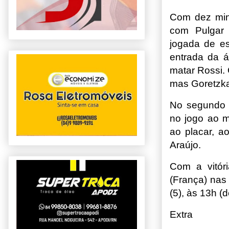
Com dez minu
com Pulgar 
jogada de e
entrada da 
matar Rossi.
mas Goretzka 
No segundo t
no jogo ao m
ao placar, a
Araújo.
Com a vitóri
(França) nas
(5), às 13h (d
Extra