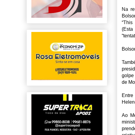
Na re
Bolso
“This 
(Esta
“tenta
Bolso
També
presi
golpe
de Mo
Entre
Helen
Ao Me
minis
prend