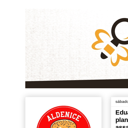
sábado
Edu
plan
assa