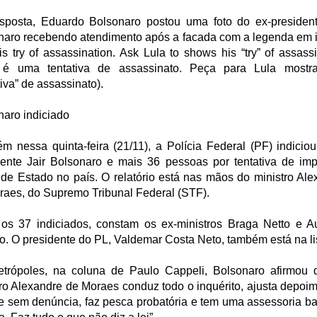
sposta, Eduardo Bolsonaro postou uma foto do ex-president
naro recebendo atendimento após a facada com a legenda em i
is try of assassination. Ask Lula to shows his “try” of assass
 é uma tentativa de assassinato. Peça para Lula mostr
tiva” de assassinato).
naro indiciado
m nessa quinta-feira (21/11), a Polícia Federal (PF) indiciou
dente Jair Bolsonaro e mais 36 pessoas por tentativa de im
 de Estado no país. O relatório está nas mãos do ministro Ale
raes, do Supremo Tribunal Federal (STF).
 os 37 indiciados, constam os ex-ministros Braga Netto e A
o. O presidente do PL, Valdemar Costa Neto, também está na li
trópoles, na coluna de Paulo Cappeli, Bolsonaro afirmou 
tro Alexandre de Moraes conduz todo o inquérito, ajusta depoim
e sem denúncia, faz pesca probatória e tem uma assessoria ba