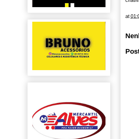
criati
at
01:
Nen
Pos