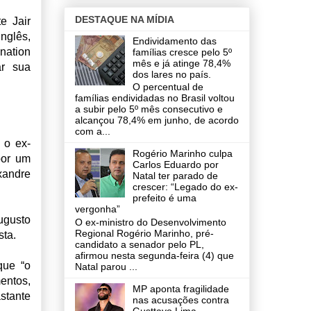
DESTAQUE NA MÍDIA
e Jair
nglês,
Endividamento das
ination
famílias cresce pelo 5º
mês e já atinge 78,4%
ar sua
dos lares no país.
O percentual de
famílias endividadas no Brasil voltou
a subir pelo 5º mês consecutivo e
alcançou 78,4% em junho, de acordo
com a...
 o ex-
Rogério Marinho culpa
por um
Carlos Eduardo por
xandre
Natal ter parado de
crescer: “Legado do ex-
prefeito é uma
vergonha”
ugusto
O ex-ministro do Desenvolvimento
Regional Rogério Marinho, pré-
sta.
candidato a senador pelo PL,
afirmou nesta segunda-feira (4) que
que “o
Natal parou ...
entos,
MP aponta fragilidade
stante
nas acusações contra