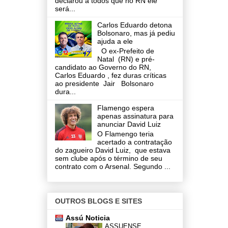
declarou a todos que no RN ele
será...
Carlos Eduardo detona
Bolsonaro, mas já pediu
ajuda a ele
O ex-Prefeito de
Natal (RN) e pré-
candidato ao Governo do RN,
Carlos Eduardo , fez duras críticas
ao presidente Jair Bolsonaro
dura...
Flamengo espera
apenas assinatura para
anunciar David Luiz
O Flamengo teria
acertado a contratação
do zagueiro David Luiz, que estava
sem clube após o término de seu
contrato com o Arsenal. Segundo ...
OUTROS BLOGS E SITES
Assú Noticia
ASSUENSE