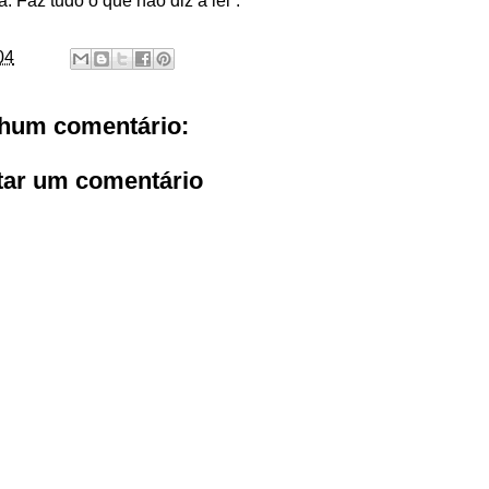
va. Faz tudo o que não diz a lei”.
04
hum comentário:
tar um comentário