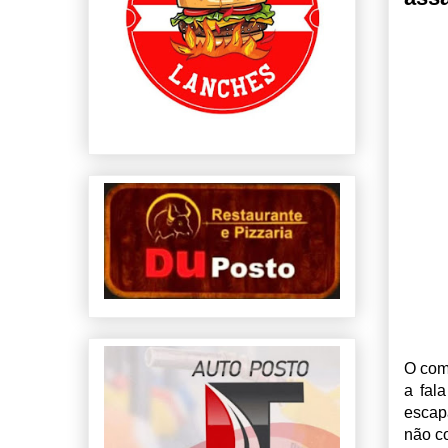
O com
a fal
escap
não c