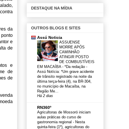
alado,
DESTAQUE NA MÍDIA
contra
OUTROS BLOGS E SITES
res da
 ponto
Assú Noticia
antor e
ASSUENSE
MORRE APÓS
lta de
CAMINHÃO
ATINGIR POSTO
DE COMBUSTÍVEIS
ntos e
EM MACAÍBA
-
*Da redação -
ome de
Assú Notícia: *Um grave acidente
de trânsito registrado na noite da
mes de
última terça-feira (4), na BR-304,
no município de Macaíba, na
Região Me...
 venda
Há 2 dias
 moeda
RN360º
Agricultoras de Mossoró iniciam
aulas práticas do curso de
gastronomia regional
-
Nesta
quinta-feira (1º), agricultoras do