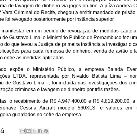
ma de lavagem de dinheiro via jogos on-line. A juíza Andrea C
ª Vara Criminal do Recife, chegou a emitir mandado de prisão 
ue foi revogado posteriormente por instância superior.
 manifestar em um pedido de revogação de medidas cautela
a de Gusttavo Lima, o Ministério Público de Pernambuco fez um
o do que levou a Justiça de primeira instância a investigar o c
plicações para cada remessa de dinheiro, venda de avião e fa
o entre as medidas aplicadas.
do expõe o Ministério Público, a empresa Balada Eve
ções LTDA, representada por Nivaldo Batista Lima – n
mo de Gusttavo Lima –, foi incluída nas investigações dos cri
zação criminosa e lavagem de dinheiro por três razões.
las: o recebimento de R$ 4.947.400,00 e R$ 4.819.200,00; a
ronave Cessna Aircraft modelo 560XLS; e valores em
ngeira guardados no cofre da empresa.
16