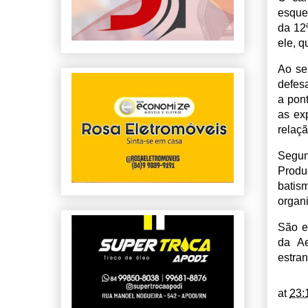
esque
da 12
ele, q
Ao se
defes
a pont
as ex
relaçã
Segun
Produ
batis
organi
São e
da Ae
estra
at
23: