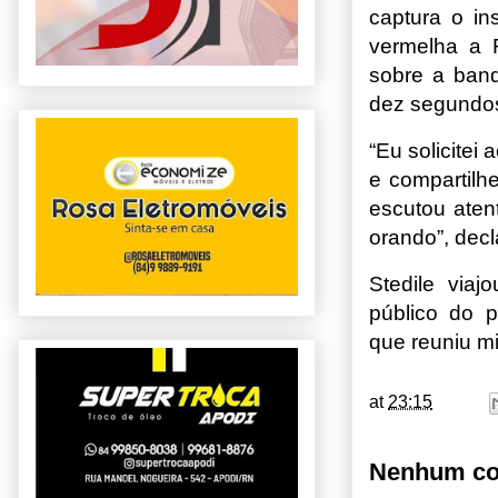
captura o in
vermelha a 
sobre a ban
dez segundo
“Eu solicite
e compartilh
escutou ate
orando”, decl
Stedile viaj
público do 
que reuniu m
at
23:15
Nenhum co