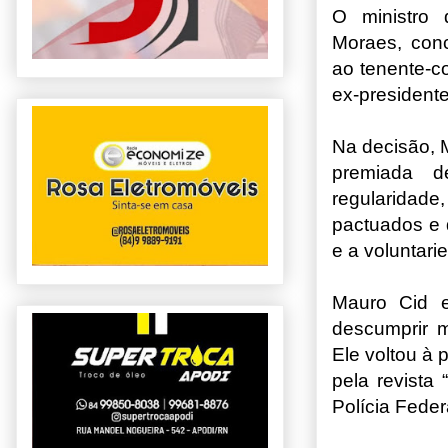
O ministro 
Moraes, conc
ao tenente-c
ex-presidente
Na decisão, 
premiada d
regularida
pactuados e 
e a voluntari
Mauro Cid e
descumprir m
Ele voltou à
pela revista
Polícia Fede