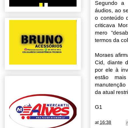
Segundo a 
áudios, ao s
o conteúdo 
criticava Mo
mero “desab
termos da co
Moraes afirm
Cid, diante 
por ele à in
estão mais
manutenção d
da atual restr
G1
at
16:38