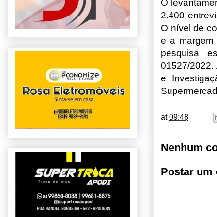
O levantamen
2.400 entrev
O nível de co
e a margem d
pesquisa e
01527/2022. 
e Investiga
Supermercado
at
09:48
Nenhum co
Postar um 