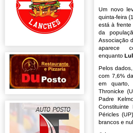
Um novo le
quinta-feira 
está à frent
da populaçã
Associação d
aparece
enquanto
Lu
Pelos dados,
com 7,6% da
em quarto,
Thronicke (U
Padre Kelmo
Constituint
Péricles (UP
brancos e nu