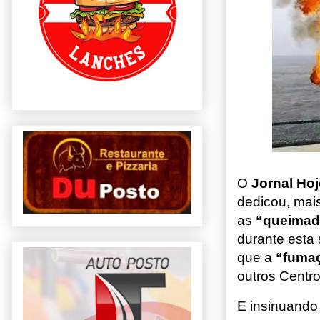
O
Jornal Hoj
dedicou, mai
as
“queimad
durante est
que a
“fuma
outros Centro
E insinuando