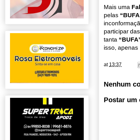
Mais uma
Fa
pelas
“BUF
inconformaçã
participar da
tanta
“BUFA
isso, apenas 
at
13:37
Nenhum co
Postar um 