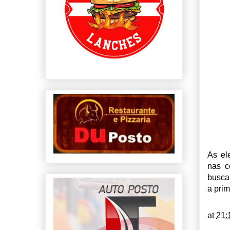
As el
nas c
busca
a prim
at
21: