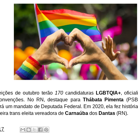
eições de outubro terão
170
candidaturas
LGBTQIA+
, oficia
onvenções. No RN, destaque para
Thábata Pimenta
(PSB)
rá um mandato de Deputada Federal. Em 2020, ela fez históri
eira trans eleita vereadora de
Carnaúba
dos
Dantas
(RN).
17