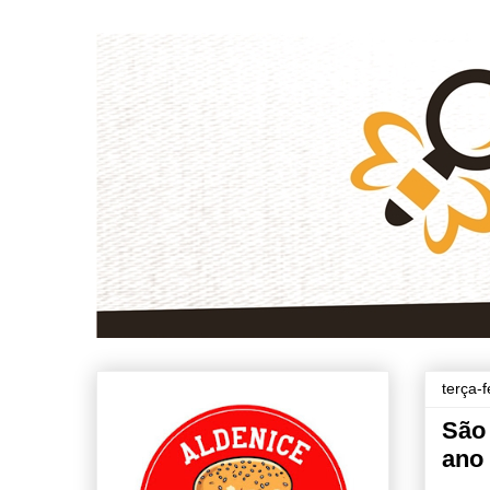
terça-
São
ano