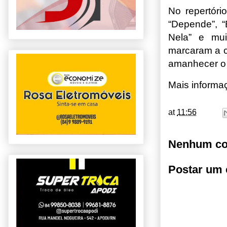
No repertóri
“Depende”, “
Nela” e mui
marcaram a ca
amanhecer o 
Mais informa
at
11:56
Nenhum co
Postar um 