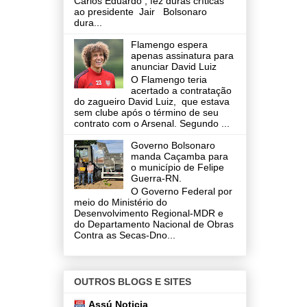
Carlos Eduardo , fez duras críticas
ao presidente Jair Bolsonaro
dura...
Flamengo espera
apenas assinatura para
anunciar David Luiz
O Flamengo teria
acertado a contratação
do zagueiro David Luiz, que estava
sem clube após o término de seu
contrato com o Arsenal. Segundo ...
Governo Bolsonaro
manda Caçamba para
o município de Felipe
Guerra-RN.
O Governo Federal por
meio do Ministério do
Desenvolvimento Regional-MDR e
do Departamento Nacional de Obras
Contra as Secas-Dno...
OUTROS BLOGS E SITES
Assú Noticia