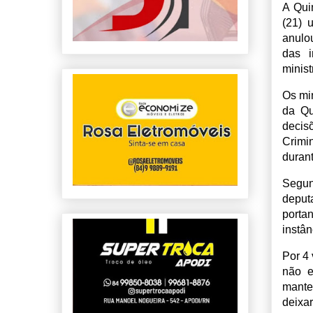
A Qui
(21) 
anulo
das i
minis
Os mi
da Qu
decis
Crimin
duran
Segun
deput
porta
instân
Por 4 
não e
mante
deixa