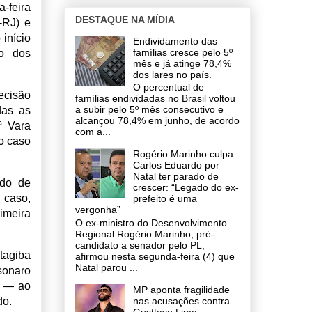
-feira
DESTAQUE NA MÍDIA
-RJ) e
início
Endividamento das
famílias cresce pelo 5º
to dos
mês e já atinge 78,4%
dos lares no país.
O percentual de
ecisão
famílias endividadas no Brasil voltou
a subir pelo 5º mês consecutivo e
das as
alcançou 78,4% em junho, de acordo
ª Vara
com a...
lo caso
Rogério Marinho culpa
Carlos Eduardo por
Natal ter parado de
ado de
crescer: “Legado do ex-
 caso,
prefeito é uma
vergonha”
imeira
O ex-ministro do Desenvolvimento
Regional Rogério Marinho, pré-
candidato a senador pelo PL,
Itagiba
afirmou nesta segunda-feira (4) que
Natal parou ...
sonaro
” — ao
MP aponta fragilidade
do.
nas acusações contra