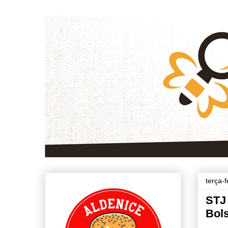
terça-
STJ 
Bol