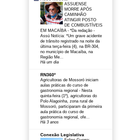
ASSUENSE
MORRE APÓS
CAMINHÃO
ATINGIR POSTO
DE COMBUSTÍVEIS
EM MACAÍBA
-
*Da redação -
Assú Notícia: *Um grave acidente
de trânsito registrado na noite da
última terça-feira (4), na BR-304,
no município de Macaíba, na
Região Me...
Há um dia
RN360º
Agricultoras de Mossoró iniciam
aulas práticas do curso de
gastronomia regional
-
Nesta
quinta-feira (1º), agricultoras do
Polo Alagoinha, zona rural de
Mossoró, participaram da primeira
aula prática do curso de
gastronomia regional, ofe...
Há 3 anos
Conexão Legislativa
Felipe Guerra: