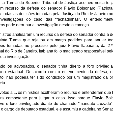
nta Turma do Superior Tribunal de Justiça acolheu nesta terça
um recurso da defesa do senador Flávio Bolsonaro (Patriota
u todas as decisões tomadas pela Justiça do Rio de Janeiro no 
nvestigações do caso das “rachadinhas”. O entendimen
tros pode derrubar a investigação desde o começo.
nistros analisaram um recurso da defesa do senador contra a d
inta Turma que rejeitou em março pedidos para anular to
ões tomadas no processo pelo juiz Flávio Itabaiana, da 27
al do Rio de Janeiro. Itabiana foi o magistrado responsável pe
te a investigação.
do os advogados, o senador tinha direito a foro privilegi
ado estadual. De acordo com o entendimento da defesa, o
nto, não poderia ter sido conduzido por um magistrado da pr
cia.
votos a 1, os ministros acolheram o recurso e entenderam que 
ra competente para julgar o caso. Isso porque Flávio Bol
ve o foro privilegiado diante do chamado “mandato cruzado
r o cargo de deputado estadual, ele assumiu a cadeira no Sena