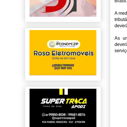
Brasil
A medi
tribu
deverã
As un
dever
serviç