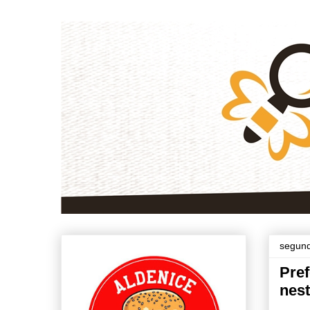
segund
Pref
nest