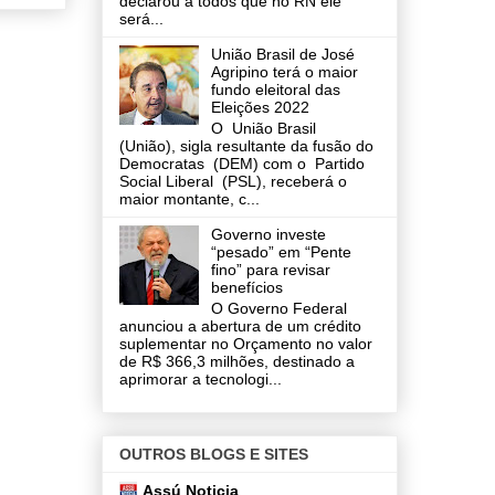
declarou a todos que no RN ele
será...
União Brasil de José
Agripino terá o maior
fundo eleitoral das
Eleições 2022
O União Brasil
(União), sigla resultante da fusão do
Democratas (DEM) com o Partido
Social Liberal (PSL), receberá o
maior montante, c...
Governo investe
“pesado” em “Pente
fino” para revisar
benefícios
O Governo Federal
anunciou a abertura de um crédito
suplementar no Orçamento no valor
de R$ 366,3 milhões, destinado a
aprimorar a tecnologi...
OUTROS BLOGS E SITES
Assú Noticia