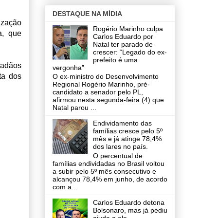
DESTAQUE NA MÍDIA
lização
Rogério Marinho culpa
a, que
Carlos Eduardo por
Natal ter parado de
crescer: “Legado do ex-
prefeito é uma
dadãos
vergonha”
ta dos
O ex-ministro do Desenvolvimento
Regional Rogério Marinho, pré-
candidato a senador pelo PL,
afirmou nesta segunda-feira (4) que
Natal parou ...
Endividamento das
famílias cresce pelo 5º
mês e já atinge 78,4%
dos lares no país.
O percentual de
famílias endividadas no Brasil voltou
a subir pelo 5º mês consecutivo e
alcançou 78,4% em junho, de acordo
com a...
Carlos Eduardo detona
Bolsonaro, mas já pediu