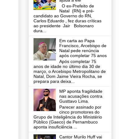
ajuda a ele
O ex-Prefeito de
Natal (RN) e pré-
candidato ao Governo do RN,
Carlos Eduardo , fez duras críticas
ao presidente Jair Bolsonaro
dura...
Em carta ao Papa
Francisco, Arcebispo de
Natal pede renúncia
após completar 75 anos
Após completar 75
anos de idade no último dia 30 de
março, o Arcebispo Metropolitano de
Natal, Dom Jaime Vieira Rocha, se
prepara para deixa...
MP aponta fragilidade
nas acusações contra
Gusttavo Lima.
Parecer assinado por
cinco promotores do
Grupo de Inteligência do Ministério
Público (Gaeco) de Pernambuco
aponta insuficiência ...
Cantor Murilo Huff vai