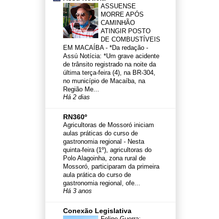
ASSUENSE
MORRE APÓS
CAMINHÃO
ATINGIR POSTO
DE COMBUSTÍVEIS
EM MACAÍBA
-
*Da redação -
Assú Notícia: *Um grave acidente
de trânsito registrado na noite da
última terça-feira (4), na BR-304,
no município de Macaíba, na
Região Me...
Há 2 dias
RN360º
Agricultoras de Mossoró iniciam
aulas práticas do curso de
gastronomia regional
-
Nesta
quinta-feira (1º), agricultoras do
Polo Alagoinha, zona rural de
Mossoró, participaram da primeira
aula prática do curso de
gastronomia regional, ofe...
Há 3 anos
Conexão Legislativa
Felipe Guerra: