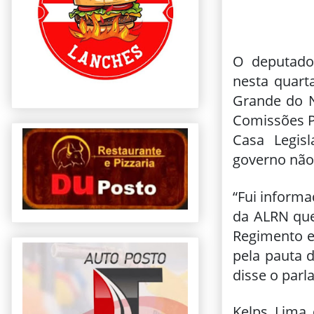
O deputado
nesta quarta
Grande do N
Comissões Pa
Casa Legis
governo não 
“Fui inform
da ALRN que
Regimento e
pela pauta d
disse o parl
Kelps Lima