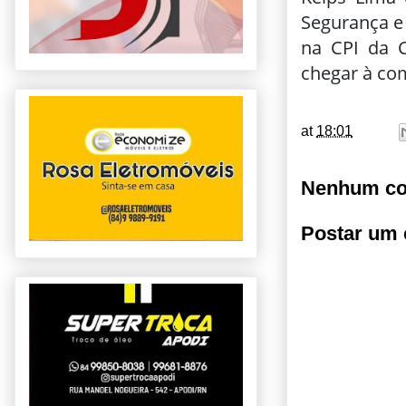
Segurança e
na CPI da 
chegar à co
at
18:01
Nenhum co
Postar um 