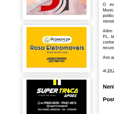
O ev
Munic
polít
minist
Além 
PL, t
conhe
recurs
Aos a
at
19:
Nen
Pos