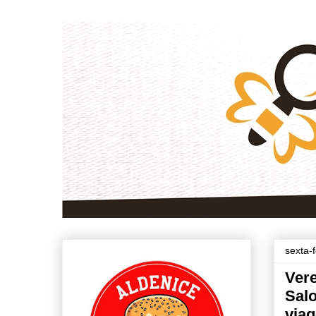
sexta-
Vere
Sal
viag