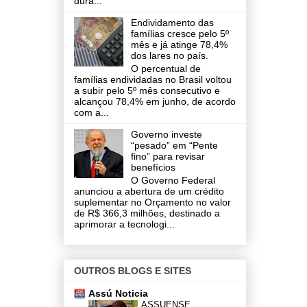
dura...
Endividamento das
famílias cresce pelo 5º
mês e já atinge 78,4%
dos lares no país.
O percentual de
famílias endividadas no Brasil voltou
a subir pelo 5º mês consecutivo e
alcançou 78,4% em junho, de acordo
com a...
Governo investe
“pesado” em “Pente
fino” para revisar
benefícios
O Governo Federal
anunciou a abertura de um crédito
suplementar no Orçamento no valor
de R$ 366,3 milhões, destinado a
aprimorar a tecnologi...
OUTROS BLOGS E SITES
Assú Noticia
ASSUENSE