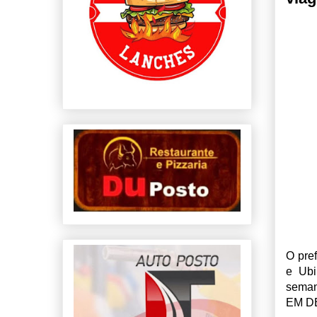
O pre
e Ubi
seman
EM D