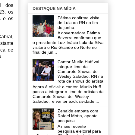
l dos
DESTAQUE NA MÍDIA
23, os
Fátima confirma visita
s e os
de Lula ao RN no fim
de junho.
A governadora Fátima
abral,
Bezerra confirmou que
o presidente Luiz Inácio Lula da Silva
stante
visitará o Rio Grande do Norte no
sca de
final de jun...
 .
Cantor Murilo Huff vai
integrar time da
Camarote Shows, de
Wesley Safadão; RN na
rota de shows do artista
Agora é oficial: o cantor Murilo Huff
passa a integrar o time de artistas da
Camarote Shows, de Wesley
Safadão, e vai ter exclusividade ...
Zenaide empata com
Rafael Motta, aponta
pesquisa.
A mais recente
pesquisa eleitoral para