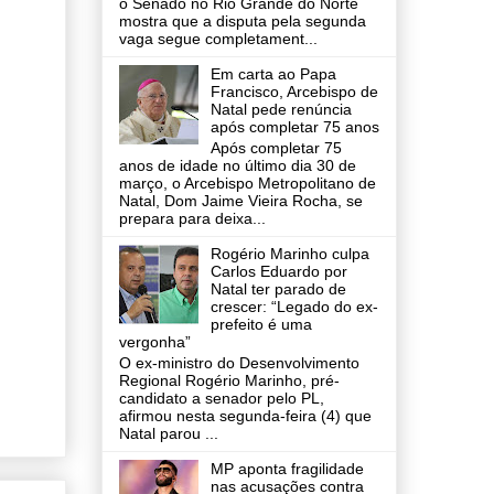
o Senado no Rio Grande do Norte
mostra que a disputa pela segunda
vaga segue completament...
Em carta ao Papa
Francisco, Arcebispo de
Natal pede renúncia
após completar 75 anos
Após completar 75
anos de idade no último dia 30 de
março, o Arcebispo Metropolitano de
Natal, Dom Jaime Vieira Rocha, se
prepara para deixa...
Rogério Marinho culpa
Carlos Eduardo por
Natal ter parado de
crescer: “Legado do ex-
prefeito é uma
vergonha”
O ex-ministro do Desenvolvimento
Regional Rogério Marinho, pré-
candidato a senador pelo PL,
afirmou nesta segunda-feira (4) que
Natal parou ...
MP aponta fragilidade
nas acusações contra