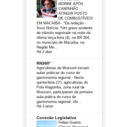
MORRE APÓS
CAMINHÃO
ATINGIR POSTO
DE COMBUSTÍVEIS
EM MACAÍBA
-
*Da redação -
Assú Notícia: *Um grave acidente
de trânsito registrado na noite da
última terça-feira (4), na BR-304,
no município de Macaíba, na
Região Me...
Há 2 dias
RN360º
Agricultoras de Mossoró iniciam
aulas práticas do curso de
gastronomia regional
-
Nesta
quinta-feira (1º), agricultoras do
Polo Alagoinha, zona rural de
Mossoró, participaram da primeira
aula prática do curso de
gastronomia regional, ofe...
Há 3 anos
Conexão Legislativa
Felipe Guerra: