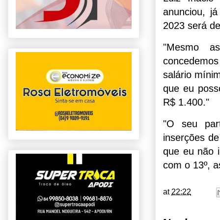
anunciou, j
2023 será de
"Mesmo as
concedemos
salário míni
que eu poss
R$ 1.400."
"O seu part
inserções de
que eu não i
com o 13º, a
at
22:22